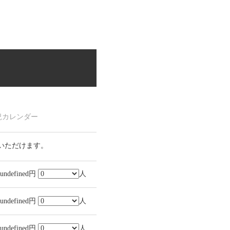
況カレンダー
いただけます。
undefined円
人
undefined円
人
undefined円
人