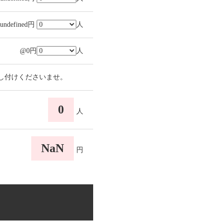
undefined円
人
@0円
人
し付けくださいませ。
0
人
NaN
円