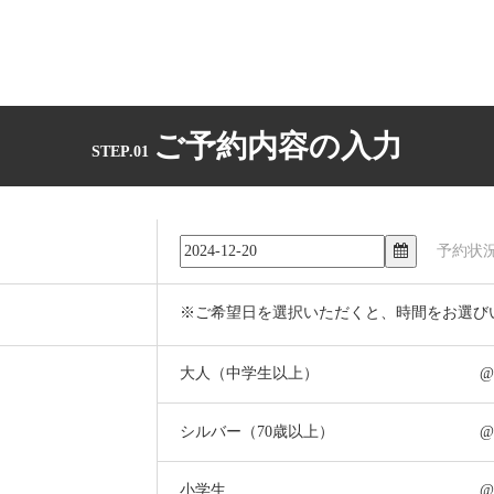
ご予約内容の入力
STEP.01
予約状
※ご希望日を選択いただくと、時間をお選び
大人（中学生以上）
@
シルバー（70歳以上）
@
小学生
@